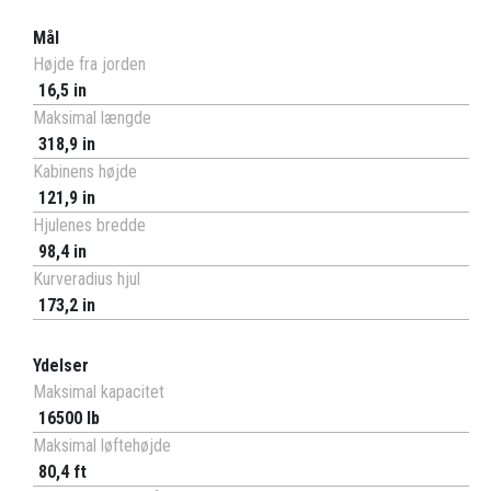
Mål
Højde fra jorden
16,5 in
Maksimal længde
318,9 in
Kabinens højde
121,9 in
Hjulenes bredde
98,4 in
Kurveradius hjul
173,2 in
Ydelser
Maksimal kapacitet
16500 lb
Maksimal løftehøjde
80,4 ft