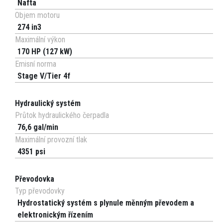
Nafta
Objem motoru
274 in3
Maximální výkon
170 HP (127 kW)
Emisní norma
Stage V/Tier 4f
Hydraulický systém
Průtok hydraulického čerpadla
76,6 gal/min
Maximální provozní tlak
4351 psi
Převodovka
Typ převodovky
Hydrostatický systém s plynule měnným převodem a
elektronickým řízením