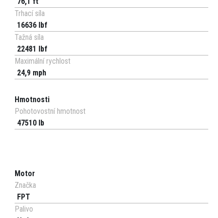
76,1 ft
Trhací síla
16636 lbf
Tažná síla
22481 lbf
Maximální rychlost
24,9 mph
Hmotnosti
Pohotovostní hmotnost
47510 lb
Motor
Značka
FPT
Palivo