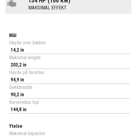
134 HP (100 KW)
MAKSIMAL EFFEKT
Mål
Høyde over bakken
14,2 in
Maksimal lengde
203,2 in
Høyde på førerhus
94,9 in
Dekkbredde
90,2 in
Kurveradius hjul
144,8 in
Ytelse
Maksimal kapasitet