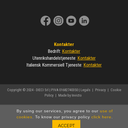
Kontakter
Kontakter
Bedrift
:
Kontakter
Utenrikshandelstjeneste
:
Kontakter
Italiensk Kommersiell Tjeneste
:
Copyright © 2024 - DIECI Srl | P.IVA 01682740350 |
Legals
|
Privacy
|
Cookie
Policy
|
Made by Invicto
By using our services, you agree to our
use of
cookies
. To know our privacy policy
click here
.