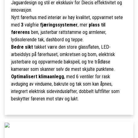
Jaguardesign og stil er eksklusiv for Diecis effektivitet og
innovasjon.
Nytt førerhus med interiør av høy kvalitet, oppvarmet sete
med
3
valgfrie
fjæringssystemer
, mer
plass til
førerens
ben, justerbar rattstamme og armlener,
lydisolerende tak, dashbord og teppe.
Bedre sikt
takket være den store glassflaten, LED-
arbeidslys på førerhuset, omkretsen og bom, elektrisk
justerbare og oppvarmede bakspeil, og tre trådløse
kameraer som skanner selv de mest skjulte punktene.
Optimalisert klimaanlegg
, med 6 ventiler for rask
avduging av vinduene, bakrute og tak som kan åpnes,
integrert elektrisk sidevindusløfter, dobbelt luftfilter som
beskytter føreren mot støv og lukt.