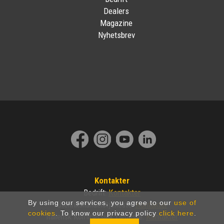
Dealers
Magazine
Nyhetsbrev
Kontakter
Kontakter
Bedrift
:
By using our services, you agree to our
use of
Kontakter
Utenrikshandelstjeneste
:
cookies
. To know our privacy policy
click here
.
Kontakter
Italiensk Kommersiell Tjeneste
: