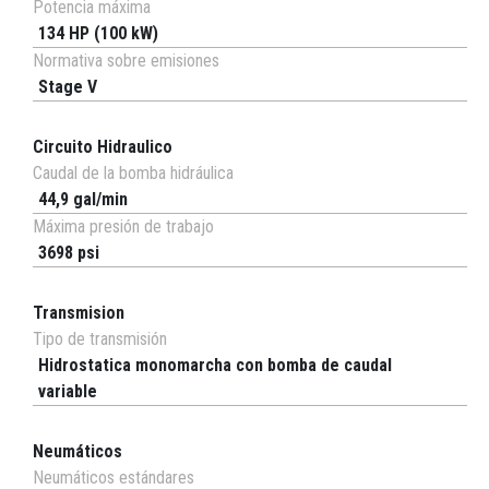
Potencia máxima
134 HP (100 kW)
Normativa sobre emisiones
Stage V
Circuito Hidraulico
Caudal de la bomba hidráulica
44,9 gal/min
Máxima presión de trabajo
3698 psi
Transmision
Tipo de transmisión
Hidrostatica monomarcha con bomba de caudal
variable
Neumáticos
Neumáticos estándares