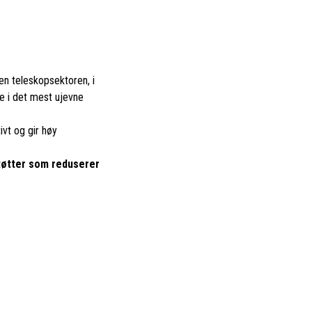
nen teleskopsektoren, i
ne i det mest ujevne
vt og gir høy
tøtter som reduserer