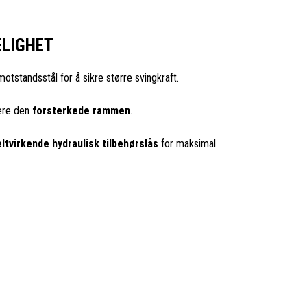
ELIGHET
otstandsstål for å sikre større svingkraft.
være den
forsterkede rammen
.
ltvirkende hydraulisk tilbehørslås
for maksimal