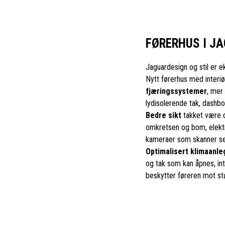
FØRERHUS I J
Jaguardesign og stil er ek
Nytt førerhus med interi
fjæringssystemer
, mer
lydisolerende tak, dashb
Bedre sikt
takket være d
omkretsen og bom, elektr
kameraer som skanner sel
Optimalisert klimaanle
og tak som kan åpnes, inte
beskytter føreren mot stø