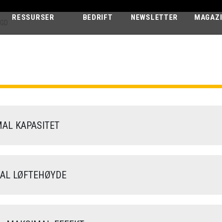
RESSURSER
BEDRIFT
NEWSLETTER
MAGAZ
 GD
AGRI STAR
38.10 EVO2 - GD
AL KAPASITET
L LØFTEHØYDE