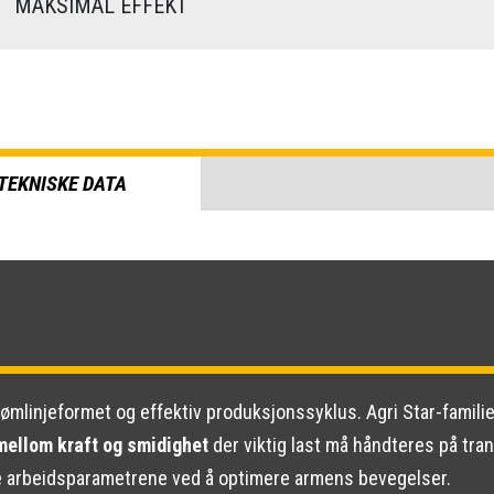
)
MAKSIMAL EFFEKT
TEKNISKE DATA
trømlinjeformet og effektiv produksjonssyklus. Agri Star-famili
mellom kraft og smidighet
der viktig last må håndteres på tra
e arbeidsparametrene ved å optimere armens bevegelser.