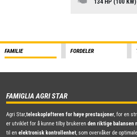
134 HP (100 KW
FAMILIE
FORDELER
FAMIGLIA AGRI STAR
Agri Star,
teleskopløfteren for høye prestasjoner
, for en s
er utviklet for å kunne tilby brukeren
den riktige balansen 
til en
elektronisk kontrollenhet
, som overvåker de optimal