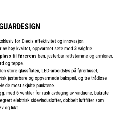
AGUARDESIGN
sklusiv for Diecis effektivitet og innovasjon.
ør av høy kvalitet, oppvarmet sete med
3
valgfrie
plass til førerens
ben, justerbar rattstamme og armlener,
ord og teppe.
en store glassflaten, LED-arbeidslys på førerhuset,
isk justerbare og oppvarmede bakspeil, og tre trådløse
v de mest skjulte punktene.
gg
, med 6 ventiler for rask avduging av vinduene, bakrute
grert elektrisk sidevindusløfter, dobbelt luftfilter som
v og lukt.