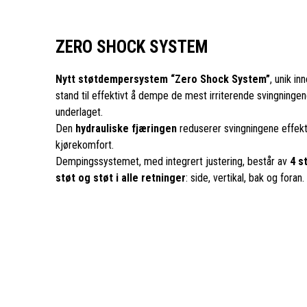
ZERO SHOCK SYSTEM
Nytt støtdempersystem “Zero Shock System”
, unik in
stand til effektivt å dempe de mest irriterende svingninge
underlaget.
Den
hydrauliske fjæringen
reduserer svingningene effekti
kjørekomfort.
Dempingssystemet, med integrert justering, består av
4 s
støt og støt i alle retninger
: side, vertikal, bak og foran.