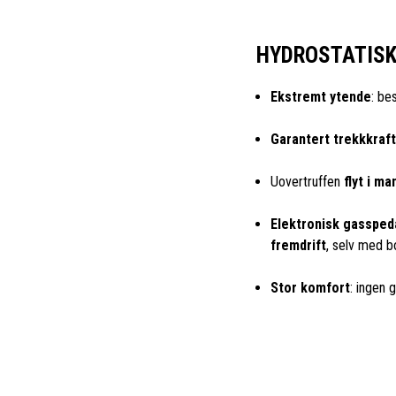
HYDROSTATISK
Ekstremt ytende
: be
Garantert trekkkraft
Uovertruffen
flyt i m
Elektronisk gassped
fremdrift
, selv med 
Stor komfort
: ingen g