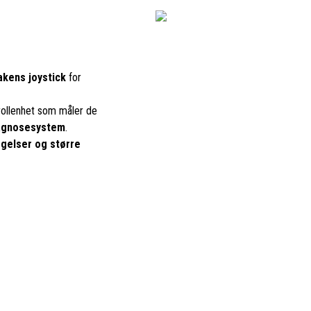
akens joystick
for
trollenhet som måler de
iagnosesystem
.
egelser og større