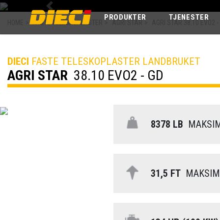
Previous
PRODUKTER
TJENESTER
HOME
>
FASTE TELESKOPLASTER
>
AGRI STAR
>
AGRI STAR 38.10 EVO2 -
DIECI
FASTE TELESKOPLASTER LANDBRUKET
AGRI STAR
38.10 EVO2 - GD
8378 LB
MAKSIM
31,5 FT
MAKSIMA