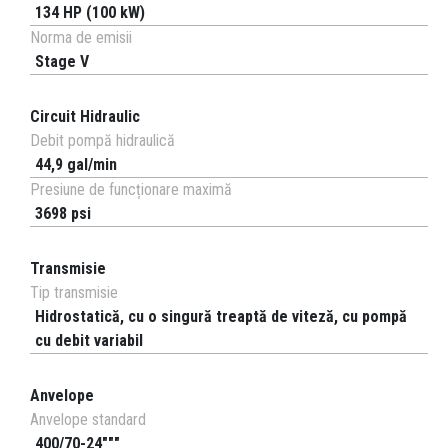
134 HP (100 kW)
Norma de emisii
Stage V
Circuit Hidraulic
Debit pompă hidraulică
44,9 gal/min
Presiune de funcționare maximă
3698 psi
Transmisie
Tip transmisie
Hidrostatică, cu o singură treaptă de viteză, cu pompă
cu debit variabil
Anvelope
Anvelope standard
400/70-24"""