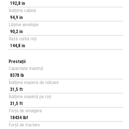
192,8 in
Înălțime cabină
94,9 in
Lățime anvelope
90,2 in
Rază curbă roți
144,8 in
Prestații
Capacitate maximă
8378 lb
Înălțime maximă de ridicare
31,5 ft
Înălțime maximă pe roți
31,5 ft
Forță de smulgere
18434 lbf
Forță de tractare