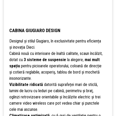
CABINA GIUGIARO DESIGN
Designul și stilul Giugiaro, în exclusivitate pentru eficiența
și inovația Dieci.
Cabină nouă cu interioare de înaltă calitate, scaun încălzit,
dotat cu
3 sisteme de suspensie
la alegere,
mai mult
spațiu
pentru picioarele operatorului, coloană de direcție
și cotieră reglabile, acoperiș, tablou de bord și mochetă
insonorizante.
Vizibilitate ridicată
datorită suprafeței mari de sticlă,
lumini de lucru cu leduri pe cabină, perimetru și braț,
oglinzi retrovizoare orientabile și încălzite electric și trei
camere video wireless care pot vedea chiar și punctele
cele mai ascunse.
Climatizare optimizată
, cu 6 guri de ventilație pentru o