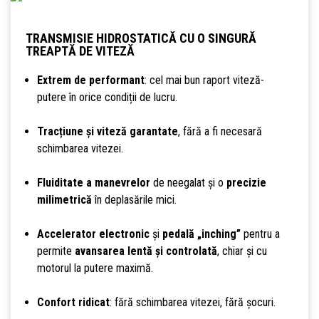
TRANSMISIE HIDROSTATICĂ CU O SINGURĂ
TREAPTĂ DE VITEZĂ
Extrem de performant
: cel mai bun raport viteză-
putere în orice condiții de lucru.
Tracțiune și viteză garantate
, fără a fi necesară
schimbarea vitezei.
Fluiditate a manevrelor
de neegalat și o
precizie
milimetrică
în deplasările mici.
Accelerator electronic
și
pedală „inching”
pentru a
permite
avansarea lentă și controlată
, chiar și cu
motorul la putere maximă.
Confort ridicat
: fără schimbarea vitezei, fără șocuri.