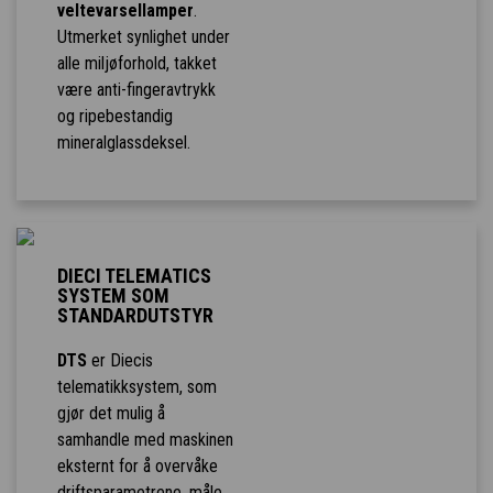
veltevarsellamper
.
Utmerket synlighet under
alle miljøforhold, takket
være anti-fingeravtrykk
og ripebestandig
mineralglassdeksel.
DIECI TELEMATICS
SYSTEM SOM
STANDARDUTSTYR
DTS
er Diecis
telematikksystem, som
gjør det mulig å
samhandle med maskinen
eksternt for å overvåke
driftsparametrene, måle