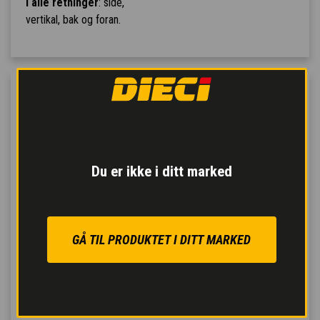
i alle retninger
: side,
vertikal, bak og foran.
Du er ikke i ditt marked
GÅ TIL PRODUKTET I DITT MARKED