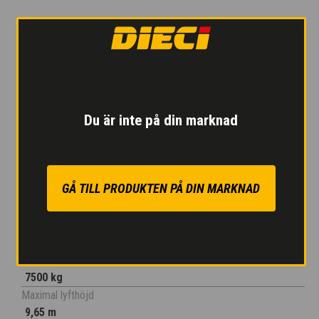
Mått
Höjd från marken
390 mm
Maximal längd
5910 mm
Hyttens höjd
Du är inte på din marknad
2640 mm
Däckbredd
2390 mm
Hjulens kurvradie
GÅ TILL PRODUKTEN PÅ DIN MARKNAD
4035 mm
Prestationer
Max. kapacitet
7500 kg
Maximal lyfthöjd
9,65 m