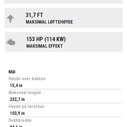
31,7 FT
MAKSIMAL LØFTEHØYDE
153 HP (114 KW)
MAKSIMAL EFFEKT
Mål
Høyde over bakken
15,4 in
Maksimal lengde
232,7 in
Høyde på førerhus
103,9 in
Dekkbredde