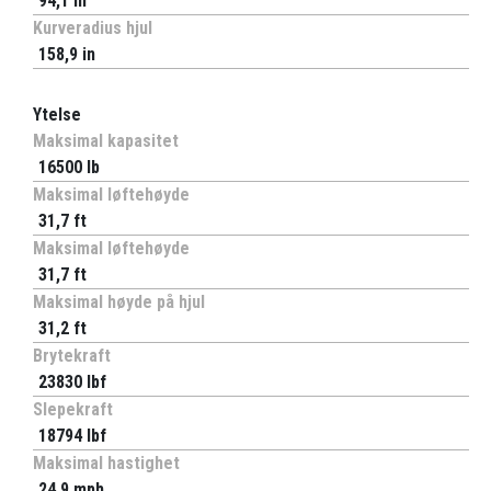
94,1 in
Kurveradius hjul
158,9 in
Ytelse
Maksimal kapasitet
16500 lb
Maksimal løftehøyde
31,7 ft
Maksimal løftehøyde
31,7 ft
Maksimal høyde på hjul
31,2 ft
Brytekraft
23830 lbf
Slepekraft
18794 lbf
Maksimal hastighet
24,9 mph