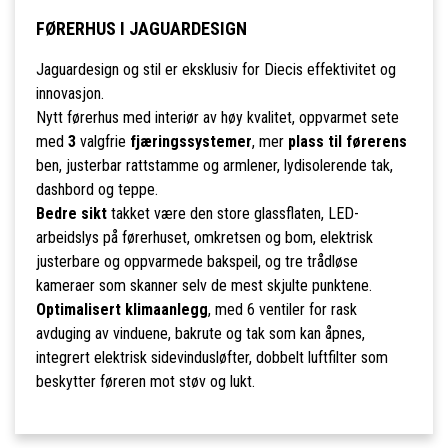
FØRERHUS I JAGUARDESIGN
Jaguardesign og stil er eksklusiv for Diecis effektivitet og
innovasjon.
Nytt førerhus med interiør av høy kvalitet, oppvarmet sete
med
3
valgfrie
fjæringssystemer
, mer
plass til førerens
ben, justerbar rattstamme og armlener, lydisolerende tak,
dashbord og teppe.
Bedre sikt
takket være den store glassflaten, LED-
arbeidslys på førerhuset, omkretsen og bom, elektrisk
justerbare og oppvarmede bakspeil, og tre trådløse
kameraer som skanner selv de mest skjulte punktene.
Optimalisert klimaanlegg
, med 6 ventiler for rask
avduging av vinduene, bakrute og tak som kan åpnes,
integrert elektrisk sidevindusløfter, dobbelt luftfilter som
beskytter føreren mot støv og lukt.