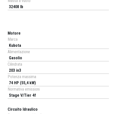
Massa a vuoto
32408 lb
Motore
Marca
Kubota
Alimentazione
Gasolio
Cilindrata
203 in3
Potenza massima
74 HP (55,4 kW)
Normativa emissioni
Stage V/Tier 4f
Circuito Idraulico