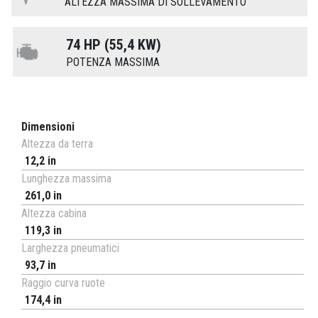
ALTEZZA MASSIMA DI SOLLEVAMENTO
74 HP (55,4 KW)
POTENZA MASSIMA
Dimensioni
Altezza da terra
12,2 in
Lunghezza massima
261,0 in
Altezza cabina
119,3 in
Larghezza pneumatici
93,7 in
Raggio curva ruote
174,4 in