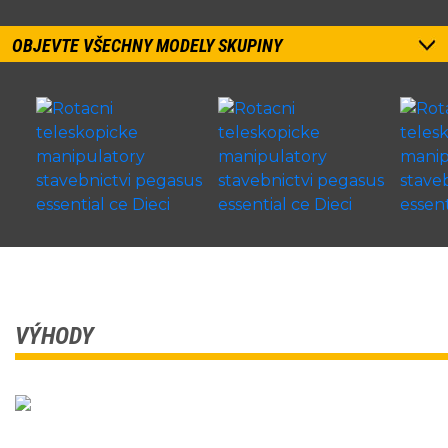
OBJEVTE VŠECHNY MODELY SKUPINY
VÝHODY