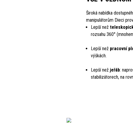
Široká nabídka dostupné
manipulátorům Dieci pro
Lepší než
teleskopic
rozsahu 360° (mnohem l
Lepší než
pracovní pl
výškách.
Lepší než
jeřáb
: napro
stabilizátorech, na rov