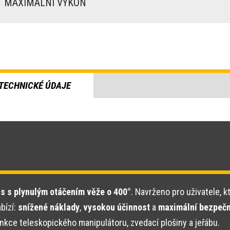
MAXIMÁLNÍ VÝKON
TECHNICKÉ ÚDAJE
s s plynulým otáčením věže o 400°
. Navrženo pro uživatele, k
bízí:
snížené náklady
,
vysokou účinnost
a
maximální bezpeč
nkce teleskopického manipulátoru, zvedací plošiny a jeřábu.