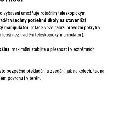
ho vybavení umožňuje rotačním teleskopickým
vádět
všechny potřebné úkoly na staveništi
.
ký manipulátor
: rotace věže nabízí provozní pokrytí v
epší než tradiční teleskopický manipulátor).
ošina
: maximální stabilita a přesnost i v extrémních
sto bezpečné překládání a zvedání, jak na kolech, tak na
ném povrchu i v terénu.