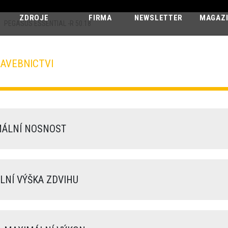
ZDROJE
FIRMA
NEWSLETTER
MAGAZ
PEGASUS ESSENTIAL -R 50.18
AVEBNICTVI
PEGASUS ESS
-R 50.18
ÁLNÍ NOSNOST
NÍ VÝŠKA ZDVIHU