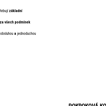
třebují
základní
za všech podmínek
 obsluhou
a
jednoduchou