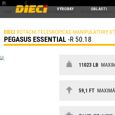
Previous
VÝROBKY
OBLASTI
HOME
>
ROTACNI TELESKOPICKE MANIPULATORY
>
PEGASUS ESSENTIAL
>
DIECI
ROTACNI TELESKOPICKE MANIPULATORY ST
PEGASUS ESSENTIAL
-R 50.18
11023 LB
MAXIM
59,1 FT
MAXIMÁL