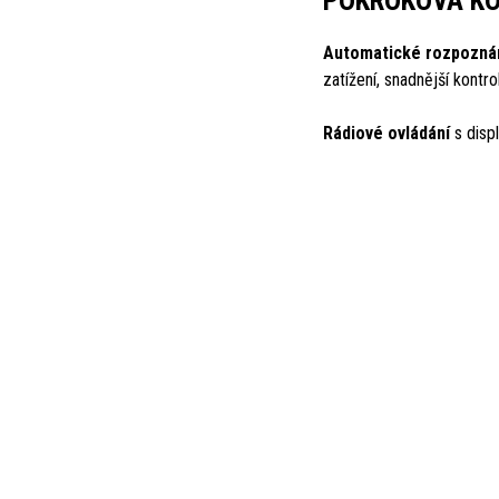
POKROKOVÁ K
Automatické rozpoznán
zatížení, snadnější kontr
Rádiové ovládání
s displ