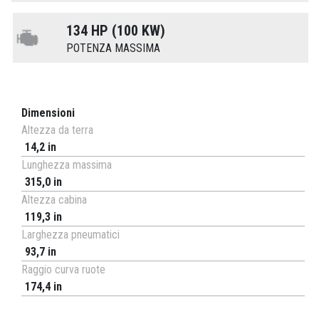
134 HP (100 KW)
POTENZA MASSIMA
Dimensioni
Altezza da terra
14,2 in
Lunghezza massima
315,0 in
Altezza cabina
119,3 in
Larghezza pneumatici
93,7 in
Raggio curva ruote
174,4 in