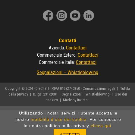
Contatti
Contattaci
Azienda
:
Contattaci
Commerciale Estero
:
Contattaci
Commerciale Italia
:
Segnalazioni – Whistleblowing
Copyright © 2024 - DIECI Srl | P.IVA 01682740350 |
Comunicazioni legali
|
Tutela
della privacy
|
D. lgs. 231/2001
Segnalazioni – Whistleblowing
|
Uso dei
cookies
|
Made by Invicto
Utilizzando i nostri servizi, l'utente accetta le
nostre
modalità d'uso dei cookie
. Per conoscere
la nostra politica sulla privacy
clicca qui
.