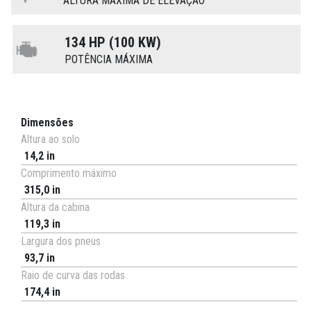
ALTURA MÁXIMA DE ELEVAÇÃO
134 HP (100 KW)
POTÊNCIA MÁXIMA
Dimensões
Altura ao solo
14,2 in
Comprimento máximo
315,0 in
Altura da cabina
119,3 in
Largura dos pneus
93,7 in
Raio de curva das rodas
174,4 in