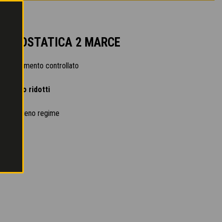
 IDROSTATICA 2 MARCE
 avanzamento controllato
ercizio ridotti
che a pieno regime