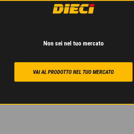
TRASMISSIONE
Pedale Inching
per un
Non sei nel tuo mercato
Consumi e costi di es
Massima precisione an
VAI AL PRODOTTO NEL TUO MERCATO