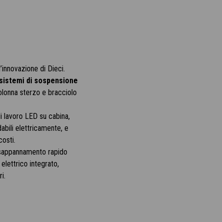
 l’innovazione di Dieci.
sistemi di sospensione
olonna sterzo e bracciolo
di lavoro LED su cabina,
dabili elettricamente, e
osti.
isappannamento rapido
 elettrico integrato,
i.