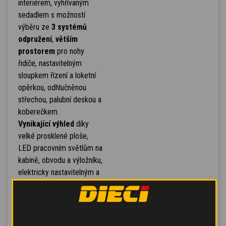
interiérem, vyhřívaným
sedadlem s možností
výběru ze
3 systémů
odpružení
,
větším
prostorem
pro nohy
řidiče, nastavitelným
sloupkem řízení a loketní
opěrkou, odhlučněnou
střechou, palubní deskou a
koberečkem.
Vynikající výhled
díky
velké prosklené ploše,
LED pracovním světlům na
kabině, obvodu a výložníku,
elektricky nastavitelným a
vyhřívaným zpětným
zrcátkům a třem
bezdrátovým kamerám,
které snímají i ta