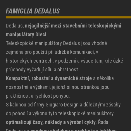
FAMIGLIA DEDALUS
Dedalus,
nejagilnější mezi stavebními teleskopickými
manipulátory Dieci
.
Teleskopické manipulátory Dedalus jsou vhodné
zejména pro použití při údržbě komunikací, v
historických centrech, v podzemí a všude tam, kde úzké
průchody vyžadují sílu a obratnost.
Kompaktní, robustní a dynamické stroje
s několika
nosnostmi a výškami, jejichž silnou stránkou jsou
praktičnost a rychlost pohybu.
S kabinou od firmy Giugiaro Design a důležitými zásahy
do pohodlí a výkonu tyto teleskopické manipulátory
optimalizují časy, náklady a výrobní cykly
. Řada
Dedalus se
snadnou obsluhou a praktickou údržbou