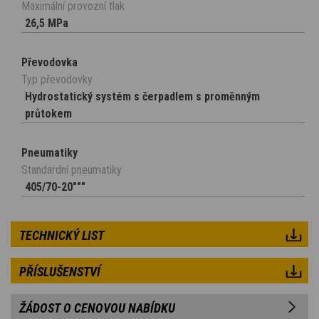
Maximální provozní tlak
26,5 MPa
Převodovka
Typ převodovky
Hydrostatický systém s čerpadlem s proměnným
průtokem
Pneumatiky
Standardní pneumatiky
405/70-20"""
TECHNICKÝ LIST
PŘÍSLUŠENSTVÍ
ŽÁDOST O CENOVOU NABÍDKU