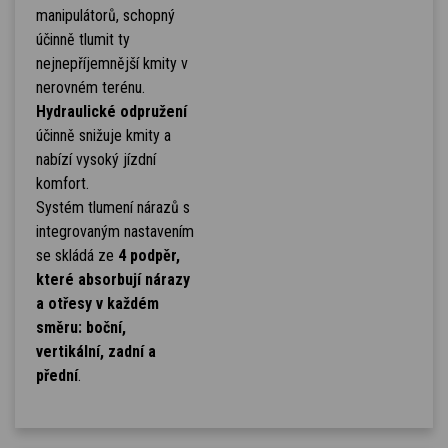
manipulátorů, schopný
účinně tlumit ty
nejnepříjemnější kmity v
nerovném terénu.
Hydraulické odpružení
účinně snižuje kmity a
nabízí vysoký jízdní
komfort.
Systém tlumení nárazů s
integrovaným nastavením
se skládá ze
4 podpěr,
které absorbují nárazy
a otřesy v každém
směru: boční,
vertikální, zadní a
přední
.