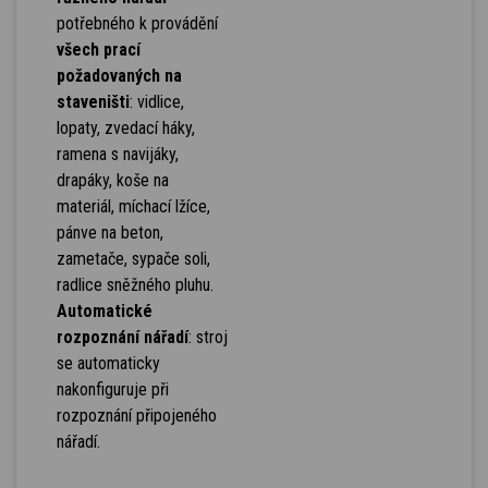
potřebného k provádění
všech prací
požadovaných na
staveništi
: vidlice,
lopaty, zvedací háky,
ramena s navijáky,
drapáky, koše na
materiál, míchací lžíce,
pánve na beton,
zametače, sypače soli,
radlice sněžného pluhu.
Automatické
rozpoznání nářadí
: stroj
se automaticky
nakonfiguruje při
rozpoznání připojeného
nářadí.