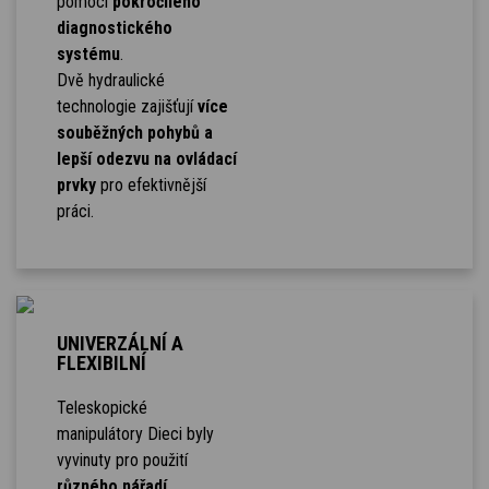
pomocí
pokročilého
diagnostického
systému
.
Dvě hydraulické
technologie zajišťují
více
souběžných pohybů a
lepší odezvu na ovládací
prvky
pro efektivnější
práci.
UNIVERZÁLNÍ A
FLEXIBILNÍ
Teleskopické
manipulátory Dieci byly
vyvinuty pro použití
různého nářadí