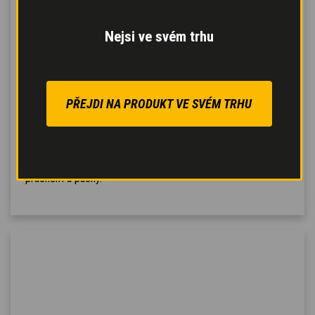
nejskrytější místa.
Optimalizovaná
Nejsi ve svém trhu
klimatizace
, se 6
průduchy pro rychlé
odmlžování oken, otevírací
zadní okno a střecha,
PŘEJDI NA PRODUKT VE SVÉM TRHU
integrované elektrické
ovládání bočního okna,
dvojitý vzduchový filtr,
který chrání obsluhu před
prachem a pachy.