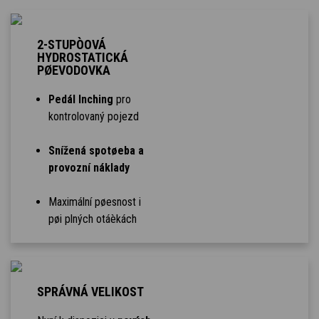
2-STUPÒOVÁ
HYDROSTATICKÁ
PØEVODOVKA
Pedál Inching
pro
kontrolovaný pojezd
Snížená spotøeba a
provozní náklady
Maximální pøesnost i
pøi plných otáèkách
SPRÁVNÁ VELIKOST