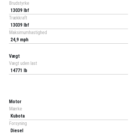
Brudstyrke
13039 lbf
Trækkraft
13039 lbf
Maksimumhastighed
24,9 mph
Vægt
Vægt uden last
14771 lb
Motor
Mærke
Kubota
Forsyning
Diesel