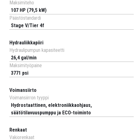
Maksimiteho
107 HP (79,5 kW)
Päästöstandardi
Stage V/Tier 4f
Hydrauliikkapiiri
Hydraulipumpun kapasiteetti
26,4 gal/min
Maksimityöpaine
3771 psi
Voimansiirto
Voimansiirron tyyppi
Hydrostaattinen, elektroniikkaohjaus,
säätötilavuuspumppu ja ECO-toiminto
Renkaat
Vakiorenkaat