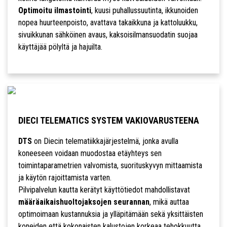
Optimoitu ilmastointi
, kuusi puhallussuutinta, ikkunoiden
nopea huurteenpoisto, avattava takaikkuna ja kattoluukku,
sivuikkunan sähköinen avaus, kaksoisilmansuodatin suojaa
käyttäjää pölyltä ja hajuilta.
DIECI TELEMATICS SYSTEM VAKIOVARUSTEENA
DTS
on Diecin telematiikkajärjestelmä, jonka avulla
koneeseen voidaan muodostaa etäyhteys sen
toimintaparametrien valvomista, suorituskyvyn mittaamista
ja käytön rajoittamista varten.
Pilvipalvelun kautta kerätyt käyttötiedot mahdollistavat
määräaikaishuoltojaksojen seurannan
, mikä auttaa
optimoimaan kustannuksia ja ylläpitämään sekä yksittäisten
koneiden että kokonaisten kalustojen korkeaa tehokkuutta.