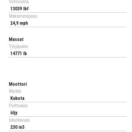
Vetovoima
13039 lbf
Maksiminopeus
24,9 mph
Massat
Tyhjäpaino
14771 lb
Moottori
Merkki
Kubota
Polttoaine
öljy
Iskutilavuus
230 in3