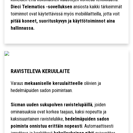
Dieci Telematics -sovelluksen
ansiosta kaikki tärkeimmät
toiminnot ovat käytettävissä myös mobiililaitteilla, jotta voit
pitää koneet, suorituskyvyn ja käyttötoiminnot aina
hallinnassa.
RAVISTELEVA KERUULAITE
Varaus
mekaaniselle keruulaitteelle
oliivien ja
hedelmäpuiden sadon poimintaan.
Sicman uuden sukupolven ravistelupäillä
, joiden
ominaisuuksia ovat korkea taajuus, kaksi nopeutta ja
kaksisuuntainen ravisteluliike,
hedelmäpuiden sadon
poiminta onnistuu erittäin nopeasti
. Automaattisesti