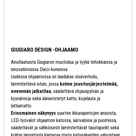
GIUGIARO DESIGN -OHJAAMO
Ainutlaatuista Giugiaron muotoilua ja tyyliä tehokkaissa ja
innovatiivisissa Dieci-koneissa.
Uudessa ohjaamossa on laadukas sisäverhoilu,
lämmitettävä istuin, jossa
kolme jousitusjärjestelmää,
enemmän jalkatilaa
, säädettävä ohjauspylväs ja
kyynärnoja sekä äänieristetyt katto, kojelauta ja
lattiamatto.
Erinomainen näkyvyys
suurten ikkunapintojen ansiosta,
LED-työvalot ohjaamon katossa, äärivaloina ja puomissa,
säädettävät ja sähköisesti lämmitettävät taustapeilit sekä
kolme langatonta kameraa myös katvealueiden valvontaan.