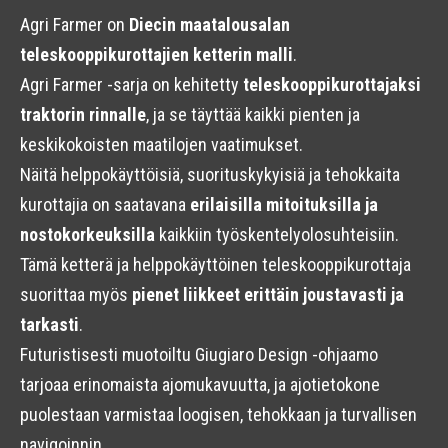
Agri Farmer on
Diecin maatalousalan
teleskooppikurottajien ketterin malli
.
Agri Farmer -sarja on kehitetty
teleskooppikurottajaksi
traktorin rinnalle
, ja se täyttää kaikki pienten ja
keskikokoisten maatilojen vaatimukset.
Näitä helppokäyttöisiä, suorituskykyisiä ja tehokkaita
kurottajia on saatavana
erilaisilla mitoituksilla ja
nostokorkeuksilla
kaikkiin työskentelyolosuhteisiin.
Tämä ketterä ja helppokäyttöinen teleskooppikurottaja
suorittaa myös
pienet liikkeet erittäin joustavasti ja
tarkasti
.
Futuristisesti muotoiltu Giugiaro Design -ohjaamo
tarjoaa erinomaista ajomukavuutta, ja ajotietokone
puolestaan varmistaa loogisen, tehokkaan ja turvallisen
navigoinnin.