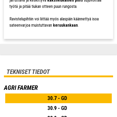
jarruttava ja keskittyvä
kaksileukainen pihti
sujuvoittaa
työtä ja pitää tiukan otteen puun rungosta.
Ravistelupihtiin voi liittää myös alaspäin käännettyä isoa
sateenvarjoa muistuttavan
keruukankaan
.
TEKNISET TIEDOT
AGRI FARMER
30.7 - GD
30.9 - GD