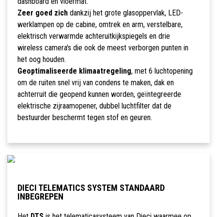
dashboard en vloermat.
Zeer goed zich
dankzij het grote glasoppervlak, LED-
werklampen op de cabine, omtrek en arm, verstelbare,
elektrisch verwarmde achteruitkijkspiegels en drie
wireless camera's die ook de meest verborgen punten in
het oog houden.
Geoptimaliseerde klimaatregeling
, met 6 luchtopening
om de ruiten snel vrij van condens te maken, dak en
achterruit die geopend kunnen worden, geïntegreerde
elektrische zijraamopener, dubbel luchtfilter dat de
bestuurder beschermt tegen stof en geuren.
DIECI TELEMATICS SYSTEM STANDAARD
INBEGREPEN
Het
DTS
is het telematicasysteem van Dieci waarmee op