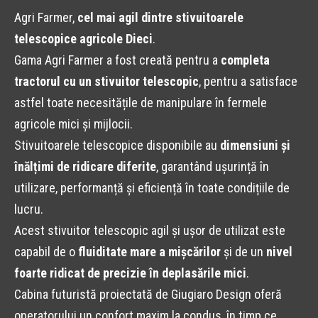
Agri Farmer,
cel mai agil dintre stivuitoarele
telescopice agricole Dieci
.
Gama Agri Farmer a fost creată pentru a
completa
tractorul cu un stivuitor telescopic
, pentru a satisface
astfel toate necesitățile de manipulare în fermele
agricole mici și mijlocii.
Stivuitoarele telescopice disponibile au
dimensiuni și
înălțimi de ridicare diferite
, garantând ușurință în
utilizare, performanță și eficiență în toate condițiile de
lucru.
Acest stivuitor telescopic agil și ușor de utilizat este
capabil de o
fluiditate mare a mișcărilor
și de un
nivel
foarte ridicat de precizie în deplasările mici
.
Cabina futuristă proiectată de Giugiaro Design oferă
operatorului un confort maxim la condus, în timp ce