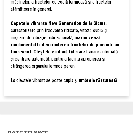
măslinelor, a fructelor cu coajă lemnoasă și a fructelor
atârnătoare în general.
Capetele vibrante New Generation de la Sicma
,
caracterizate prin frecvențe ridicate, viteză dublă și
mișcare de vibrație bidirecțională,
maximizează
randamentul la desprinderea fructelor de pom într-un
timp scurt
.
Cleștele cu două fălci
are frânare automată
și centrare automată, pentru a facilita apropierea și
strângerea organului lemnos peren.
La cleștele vibrant se poate cupla și
umbrela răsturnată
.