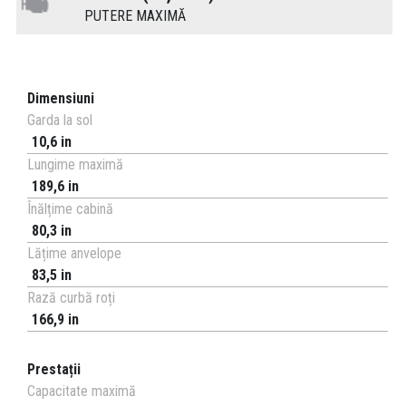
PUTERE MAXIMĂ
Dimensiuni
Garda la sol
10,6 in
Lungime maximă
189,6 in
Înălțime cabină
80,3 in
Lățime anvelope
83,5 in
Rază curbă roți
166,9 in
Prestații
Capacitate maximă