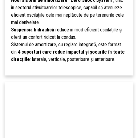
Noul sistem de amortizare “Zero Shock System”
, unic
în sectorul stivuitoarelor telescopice, capabil să atenueze
eficient oscilațiile cele mai neplăcute de pe terenurile cele
mai denivelate.
Suspensia hidraulică
reduce în mod eficient oscilațiile și
oferă un confort ridicat la condus.
Sistemul de amortizare, cu reglare integrată, este format
din
4 suporturi care reduc impactul și șocurile în toate
direcțiile
: laterale, verticale, posterioare și anterioare.