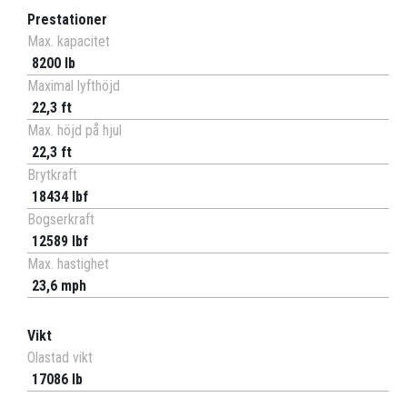
Prestationer
Max. kapacitet
8200 lb
Maximal lyfthöjd
22,3 ft
Max. höjd på hjul
22,3 ft
Brytkraft
18434 lbf
Bogserkraft
12589 lbf
Max. hastighet
23,6 mph
Vikt
Olastad vikt
17086 lb