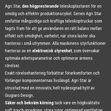
Agri Star,
den högpresterande
teleskoplastaren för en
smidig och effektiv produktionscykel. Serien Agri Star
omfattar mångsidiga och kraftiga teleskoptruckar som
tagits fram för att ge användaren en rätt balans mellan
effekt och smidighet, varhelst, när stora laster ska
hanteras i små utrymmen. Alla maskinens styrfunktioner
hanteras av en
elektronisk styrenhet
, som övervakar
optimala arbetsparametrar och optimerar armens
rörelser.
Exakt rörelsehantering förbättrar förarkomforten och
förlänger komponenternas livslängd. Agri Star är
utrustad med en innovativ, helt nydesignad hytt av
Giugiaro Design.
Säker och bekväm körning
tack vare en högkvalitativ
soft touch-inredning, stora rutor, optimerad ventilation