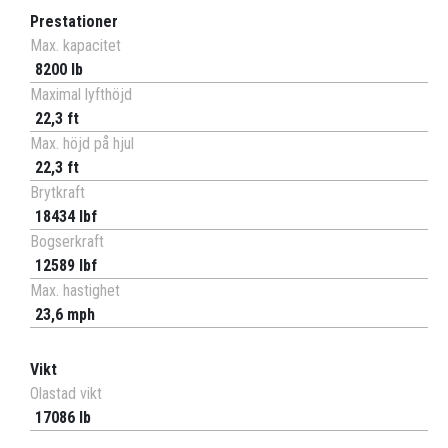
Prestationer
Max. kapacitet
8200 lb
Maximal lyfthöjd
22,3 ft
Max. höjd på hjul
22,3 ft
Brytkraft
18434 lbf
Bogserkraft
12589 lbf
Max. hastighet
23,6 mph
Vikt
Olastad vikt
17086 lb