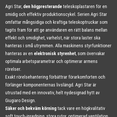
Agri Star,
den högpresterande
teleskoplastaren för en
smidig och effektiv produktionscykel. Serien Agri Star
omfattar mångsidiga och kraftiga teleskoptruckar som
tagits fram för att ge användaren en rätt balans mellan
effekt och smidighet, varhelst, när stora laster ska
hanteras i små utrymmen. Alla maskinens styrfunktioner
hanteras av en
elektronisk styrenhet
, som övervakar
optimala arbetsparametrar och optimerar armens
rörelser.
Exakt rörelsehantering förbättrar förarkomforten och
förlänger komponenternas livslängd. Agri Star är
utrustad med en innovativ, helt nydesignad hytt av
Giugiaro Design.
Säker och bekväm körning
tack vare en högkvalitativ
soft touch-inredning, stora rutor, optimerad ventilation