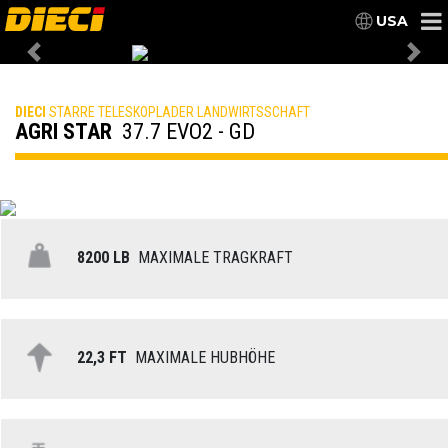
USA
Previous
Nex
DIECI
STARRE TELESKOPLADER LANDWIRTSSCHAFT
AGRI STAR
37.7 EVO2 - GD
8200 LB
MAXIMALE TRAGKRAFT
22,3 FT
MAXIMALE HUBHÖHE