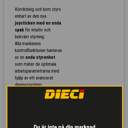
Körriktning och bom styrs
enbart av den nya
joysticken med en enda
spak
för intuitiv och
bekväm styrning.
Alla maskinens
kontrollfunktioner hanteras
av en
enda styrenhet
som mäter de optimala
arbetsparametrarna med
hjälp av ett avancerat
diagnossystem.
De hydrauliska
styrventilerna ger
fler
samtidiga rörelser och
bättre respons på
styrningar
, vilket gör
arbetet effektivare.
Du är inte på din marknad