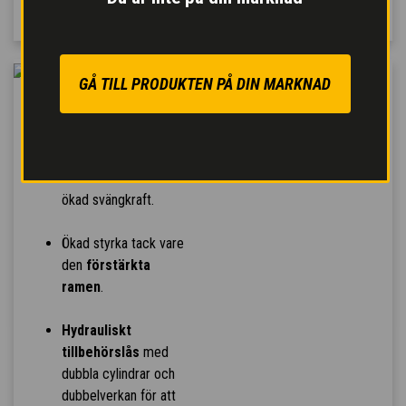
GÅ TILL PRODUKTEN PÅ DIN MARKNAD
ROBUST
TILLFÖRLITLIGHET
Höghållfast
stålförstärkt bom för
ökad svängkraft.
Ökad styrka tack vare
den
förstärkta
ramen
.
Hydrauliskt
tillbehörslås
med
dubbla cylindrar och
dubbelverkan för att