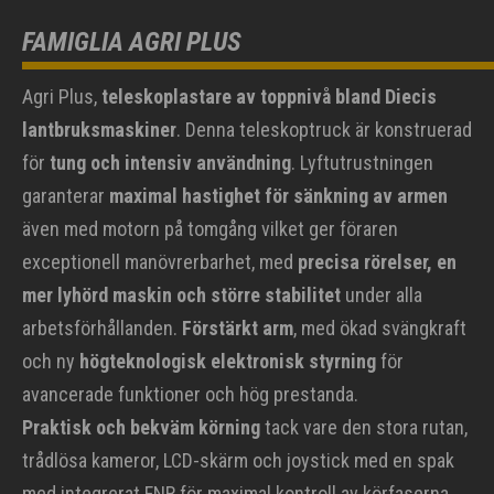
FAMIGLIA AGRI PLUS
Agri Plus,
teleskoplastare av toppnivå bland Diecis
lantbruksmaskiner
. Denna teleskoptruck är konstruerad
för
tung och intensiv användning
. Lyftutrustningen
garanterar
maximal hastighet för sänkning av armen
även med motorn på tomgång vilket ger föraren
exceptionell manövrerbarhet, med
precisa rörelser, en
mer lyhörd maskin och större stabilitet
under alla
arbetsförhållanden.
Förstärkt arm
, med ökad svängkraft
och ny
högteknologisk elektronisk styrning
för
avancerade funktioner och hög prestanda.
Praktisk och bekväm körning
tack vare den stora rutan,
trådlösa kameror, LCD-skärm och joystick med en spak
med integrerat FNR för maximal kontroll av körfaserna.