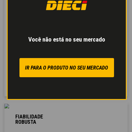
centralina
que mede os
parâmetros de
funcionamento ideais
através de um sistema de
diagnóstico avançado.
Os distribuidores
Você não está no seu mercado
hidráulicos garantem
mais
movimentos
simultâneos e uma
maior resposta aos
IR PARA O PRODUTO NO SEU MERCADO
comandos
, para um
trabalho mais eficaz.
FIABILIDADE
ROBUSTA