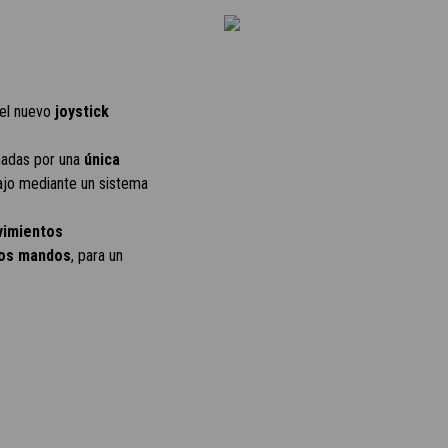
 el nuevo
joystick
nadas por una
única
ajo mediante un sistema
vimientos
los mandos
, para un