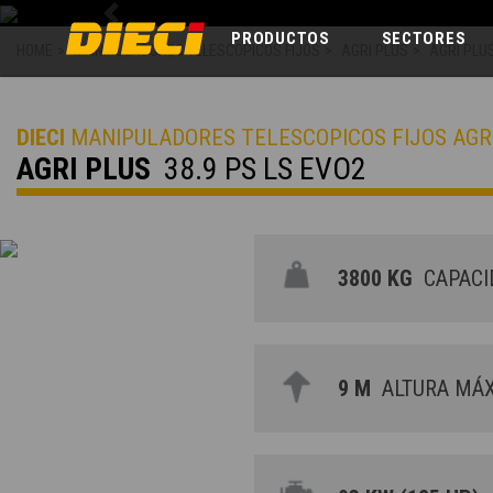
Previous
PRODUCTOS
SECTORES
HOME
>
MANIPULADORES TELESCOPICOS FIJOS
>
AGRI PLUS
>
AGRI PLUS
DIECI
MANIPULADORES TELESCOPICOS FIJOS AGR
AGRI PLUS
38.9 PS LS EVO2
3800 KG
CAPACI
9 M
ALTURA MÁX