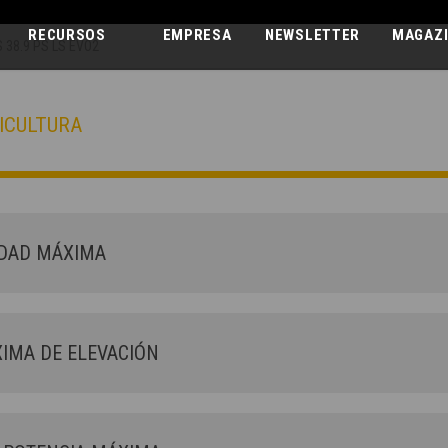
RECURSOS
EMPRESA
NEWSLETTER
MAGAZ
 38.9 PS LS EVO2
ICULTURA
AGRI PLUS
38.9 PS LS EVO2
DAD MÁXIMA
IMA DE ELEVACIÓN