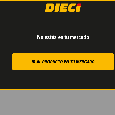
TRANSMISIÓN 
Máxima potencia con
cambio mecánico.
No estás en tu mercado
Cambio de marcha e
Estas características per
los trabajos con lo cual,
IR AL PRODUCTO EN TU MERCADO