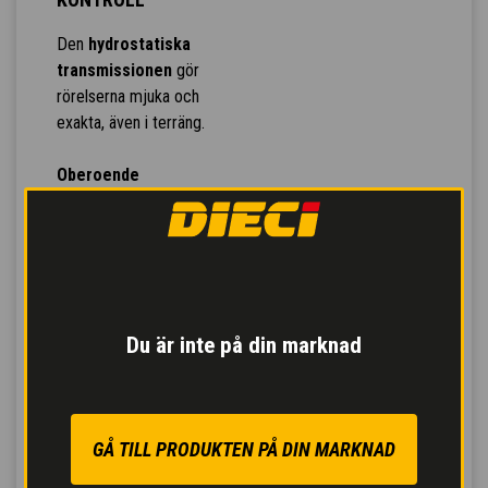
Den
hydrostatiska
transmissionen
gör
rörelserna mjuka och
exakta, även i terräng.
Oberoende
hydraulkrets
för
trumrotation säkerställer
maximal
blandningsprestanda.
Tumpedalen
för
Du är inte på din marknad
kontrollerad körning och
servoassisterad
färdbroms
för säker och
kontrollerbar inbromsning
GÅ TILL PRODUKTEN PÅ DIN MARKNAD
med minskad kraft på