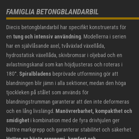
FAMIGLIA BETONGBLANDARBIL
Diecis betongblandarbil har specifikt konstruerats för
en
tung och intensiv användning
. Modellerna i serien
har en självlåsande axel, tvåväxlad växellåda,
hydrostatisk växellåda, skivbromsar i oljebad och en
avlastningskanal som kan höjdjusteras och roteras i
180°.
Spiralbladens
beprövade utformning gör att
blandningen blir jämn i alla sektioner, medan den höga
tjockleken på stålet som används för
blandningstrumman garanterar att den inte deformeras
och en lång livslängd.
Manövrerbarhet, kompakthet och
smidighet
i kombination med de fyra drivhjulen ger
bättre markgrepp och garanterar stabilitet och säkerhet.
Hytten av bästa ergonomi, komfort och