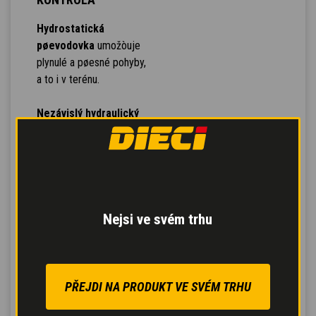
Hydrostatická
pøevodovka
umožòuje
plynulé a pøesné pohyby,
a to i v terénu.
Nezávislý hydraulický
okruh
pro otáèení bubnu
zajiš uje maximální
míchací výkon.
Pedál Inching
pro
øízený pojezd a
Nejsi ve svém trhu
provozní brzda s
posilovaèem
pro
bezpeèné a ovladatelné
brzdìní s menší silou na
PŘEJDI NA PRODUKT VE SVÉM TRHU
pedál.