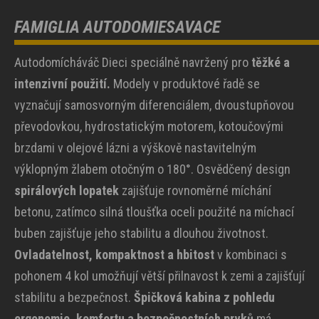
FAMIGLIA AUTODOMIESAVACE
Autodomícháváč Dieci speciálně navržený pro
těžké a
intenzivní použití.
Modely v produktové řadě se
vyznačují samosvorným diferenciálem, dvoustupňovou
převodovkou, hydrostatickým motorem, kotoučovými
brzdami v olejové lázni a výškově nastavitelným
výklopným žlabem otočným o 180°. Osvědčený design
spirálových lopatek
zajišťuje rovnoměrné míchání
betonu, zatímco silná tloušťka oceli použité na míchací
buben zajišťuje jeho stabilitu a dlouhou životnost.
Ovladatelnost, kompaktnost a hbitost
v kombinaci s
pohonem 4 kol umožňují větší přilnavost k zemi a zajišťují
stabilitu a bezpečnost.
Špičková kabina z pohledu
ergonomie, komfortu a bezpečnostních prvků
má