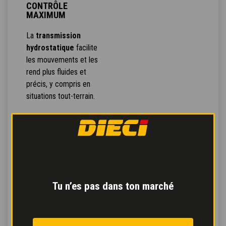
CONTRÔLE
MAXIMUM
La
transmission
hydrostatique
facilite
les mouvements et les
rend plus fluides et
précis, y compris en
situations tout-terrain.
Le circuit hydraulique
indépendant
pour la
rotation du tambour
assure un malaxage de
très haute qualité.
Tu n’es pas dans ton marché
Pédale Inching
pour un
déplacement contrôlé et
frein de service servo-