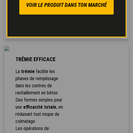
assisté
pour un freinage
VOIR LE PRODUIT DANS TON MARCHÉ
sûr et modulé avec
réduction de l'effort sur
la pédale.
TRÉMIE EFFICACE
La
trémie
facilite les
phases de remplissage
dans les centres de
ravitaillement en béton.
Des formes simples pour
une
efficacité totale
, en
réduisant tout risque de
colmatage.
Les opérations de