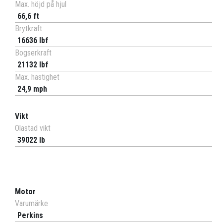
Max. höjd på hjul
66,6 ft
Brytkraft
16636 lbf
Bogserkraft
21132 lbf
Max. hastighet
24,9 mph
Vikt
Olastad vikt
39022 lb
Motor
Varumärke
Perkins