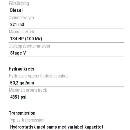
Försörjning
Diesel
Cylindervolym
221 in3
Maximal effekt
134 HP (100 kW)
Utsläppsbestämmelser
Stage V
Hydraulkrets
Hydraulpumpens flödeshastighet
50,2 gal/min
Maximalt arbetstryck
4351 psi
Transmission
Typ av transmission
Hydrostatisk med pump med variabel kapacitet