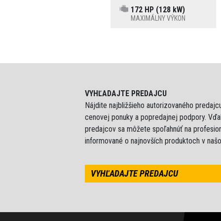
172 HP (128 kW)
MAXIMÁLNY VÝKON
VYHĽADAJTE PREDAJCU
Nájdite najbližšieho autorizovaného predajc
cenovej ponuky a popredajnej podpory. Vďak
predajcov sa môžete spoľahnúť na profesion
informované o najnovších produktoch v naš
VYHĽADAJTE PREDAJCU