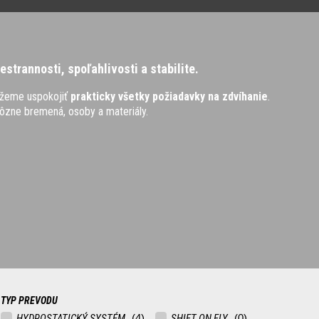
strannosti, spoľahlivosti a stabilite.
ážeme uspokojiť
prakticky všetky požiadavky na zdvíhanie
.
rôzne bremená, osoby a materiály.
TYP PREVODU
HYDROSTATICKÝ SYSTÉM
SHIFT ON FLY