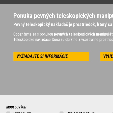
Ponuka pevných teleskopických manipu
Pevný teleskopický nakladač je prostriedok, ktorý sa 
Oboznámte sa s ponukou
pevných teleskopických manipulá
Teleskopické nakladače Dieci sú obratné a všestranné prostri
VYŽIADAJTE SI INFORMÁCIE
VYHĽ
MODELOVÝCH