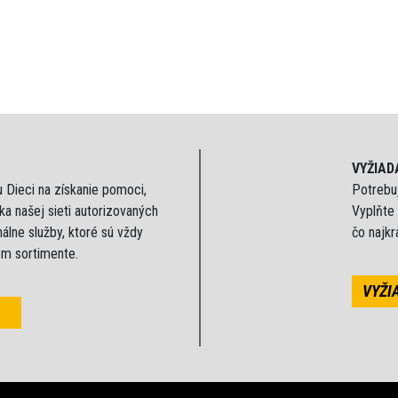
VYŽIAD
u Dieci na získanie pomoci,
Potrebuj
a našej sieti autorizovaných
Vyplňte
álne služby, ktoré sú vždy
čo najk
om sortimente.
VYŽI