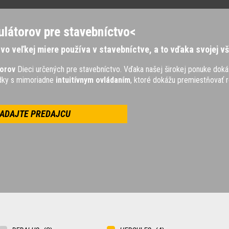
látorov pre stavebníctvo<
vo veľkej miere používa v stavebníctve, a to vďaka svojej vše
torov
Dieci určených pre stavebníctvo. Vďaka našej širokej ponuke dok
edky s mimoriadne
intuitívnym ovládaním
, ktoré dokážu premiestňovať 
ADAJTE PREDAJCU