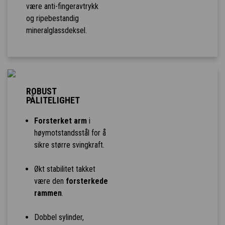
være anti-fingeravtrykk
og ripebestandig
mineralglassdeksel.
ROBUST
PÅLITELIGHET
Forsterket arm
i
høymotstandsstål for å
sikre større svingkraft.
Økt stabilitet takket
være den
forsterkede
rammen
.
Dobbel sylinder,