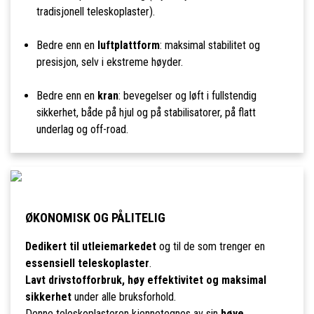
tradisjonell teleskoplaster).
Bedre enn en
luftplattform
: maksimal stabilitet og
presisjon, selv i ekstreme høyder.
Bedre enn en
kran
: bevegelser og løft i fullstendig
sikkerhet, både på hjul og på stabilisatorer, på flatt
underlag og off-road.
ØKONOMISK OG PÅLITELIG
Dedikert til utleiemarkedet
og til de som trenger en
essensiell teleskoplaster
.
Lavt drivstofforbruk, høy effektivitet og maksimal
sikkerhet
under alle bruksforhold.
Denne teleskoplasteren kjennetegnes av sin
høye