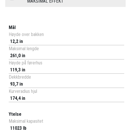
MAKSIMAL EFFEKT
Mål
Høyde over bakken
12,2 in
Maksimal lengde
261,0 in
Høyde på førerhus
119,3 in
Dekkbredde
93,7 in
Kurveradius hjul
174,4 in
Ytelse
Maksimal kapasitet
11023 lb