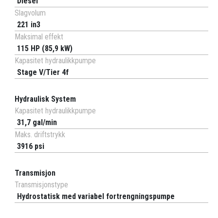
Diesel
Slagvolum
221 in3
Maksimal effekt
115 HP (85,9 kW)
Kapasitet hydraulikkpumpe
Stage V/Tier 4f
Hydraulisk System
Kapasitet hydraulikkpumpe
31,7 gal/min
Maks. driftstrykk
3916 psi
Transmisjon
Transmisjonstype
Hydrostatisk med variabel fortrengningspumpe