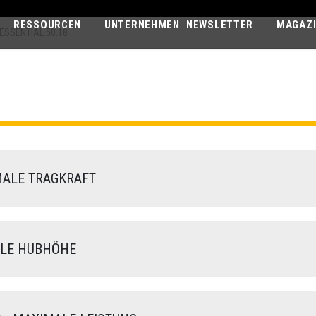
RESSOURCEN
UNTERNEHMEN
NEWSLETTER
MAGAZ
ESSENTIAL 50.18
PEGASUS ESS
50.18
ALE TRAGKRAFT
LE HUBHÖHE