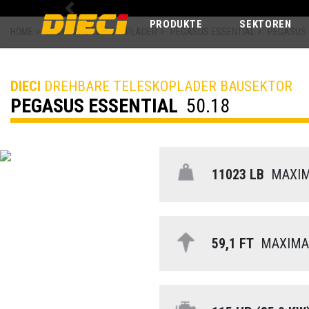
Previous
PRODUKTE
SEKTOREN
HOME
>
DREHBARE TELESKOPLADER
>
PEGASUS ESSENTIAL
>
PEGASUS 
DIECI
DREHBARE TELESKOPLADER BAUSEKTOR
PEGASUS ESSENTIAL
50.18
11023 LB
MAXIM
59,1 FT
MAXIMA