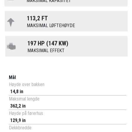
MAKSIMAL KAPASITET
113,2 FT
MAKSIMAL LØFTEHØYDE
197 HP (147 KW)
MAKSIMAL EFFEKT
Mål
Høyde over bakken
14,8 in
Maksimal lengde
362,2 in
Høyde på førerhus
129,9 in
Dekkbredde