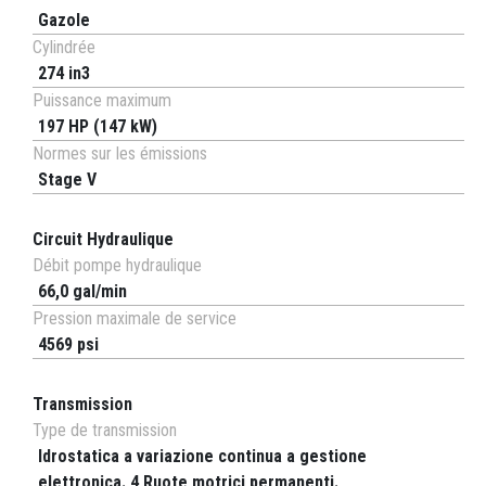
Gazole
Cylindrée
274 in3
Puissance maximum
197 HP (147 kW)
Normes sur les émissions
Stage V
Circuit Hydraulique
Débit pompe hydraulique
66,0 gal/min
Pression maximale de service
4569 psi
Transmission
Type de transmission
Idrostatica a variazione continua a gestione
elettronica. 4 Ruote motrici permanenti.