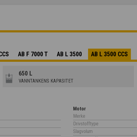
 CCS
AB F 7000 T
AB L 3500
AB L 3500 CCS
650 L
VANNTANKENS KAPASITET
Motor
Merke
Drivstofftype
Slagvolum