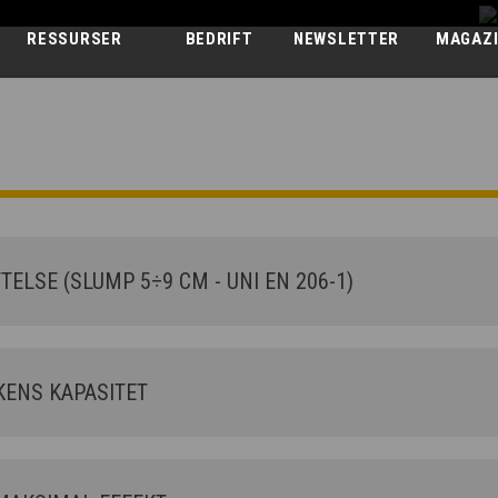
RESSURSER
BEDRIFT
NEWSLETTER
MAGAZ
BETONGBLAND
AB L 3500 CCS
ELSE (SLUMP 5÷9 CM - UNI EN 206-1)
ENS KAPASITET