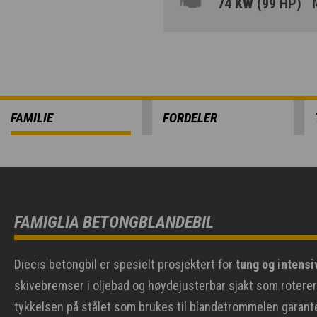
74 KW (99 HP)
M
FAMILIE
FORDELER
FAMIGLIA BETONGBLANDEBIL
Diecis betongbil er spesielt prosjektert for
tung og intensi
skivebremser i oljebad og høydejusterbar sjakt som roter
tykkelsen på stålet som brukes til blandetrommelen garante