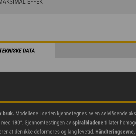
AKSIMAL EFFEKT
TEKNISKE DATA
v bruk.
Modellene i serien kjennetegnes av en selvlåsende aksel
er med 180°. Gjennomtestingen av
spiralbladene
tillater homog
rer at den ikke deformeres og lang levetid.
Håndteringsevne,