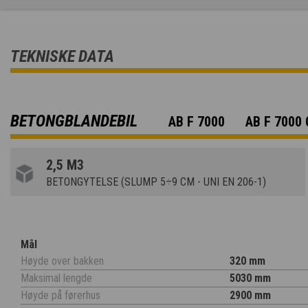
TEKNISKE DATA
BETONGBLANDEBIL
AB F 7000
AB F 7000
2,5 M3
BETONGYTELSE (SLUMP 5÷9 CM - UNI EN 206-1)
Mål
Høyde over bakken
320 mm
Maksimal lengde
5030 mm
Høyde på førerhus
2900 mm