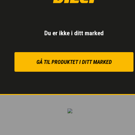
Den
hydrostatiske tra
ute i terrenget.
Den uavhengige hydrau
maksimal blandeytelse.
Du er ikke i ditt marked
Krype-pedal
for kontrol
for sikker og justerbar b
GÅ TIL PRODUKTET I DITT MARKED