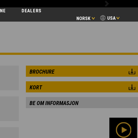
Next
INE
DEALERS
USA
NORSK
EBIL
BROCHURE
KORT
BE OM INFORMASJON