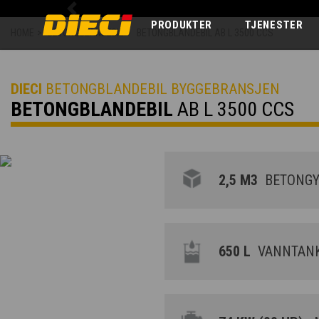
Previous
PRODUKTER
TJENESTER
HOME
>
BETONGBLANDEBIL
>
BETONGBLANDEBIL AB L 3500 CCS
DIECI
BETONGBLANDEBIL BYGGEBRANSJEN
BETONGBLANDEBIL
AB L 3500 CCS
2,5 M3
BETONGYT
650 L
VANNTANK