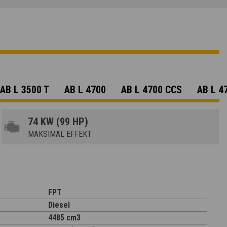
AB L 3500 T
AB L 4700
AB L 4700 CCS
AB L 4
74 KW (99 HP)
MAKSIMAL EFFEKT
FPT
Diesel
4485 cm3