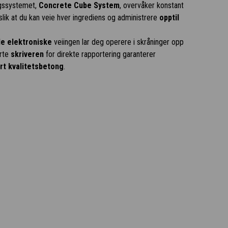
gssystemet,
Concrete Cube System
, overvåker konstant
 slik at du kan veie hver ingrediens og administrere
opptil
e elektroniske
veiingen lar deg operere i skråninger opp
erte
skriveren
for direkte rapportering garanterer
ert kvalitetsbetong
.