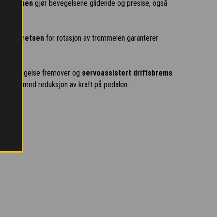
nsmisjonen
gjør bevegelsene glidende og presise, også
liske kretsen
for rotasjon av trommelen garanterer
lert bevegelse fremover og
servoassistert driftsbrems
remsing med reduksjon av kraft på pedalen.