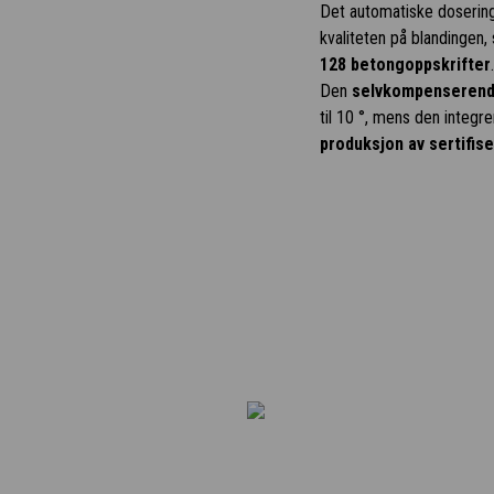
Det automatiske doserin
kvaliteten på blandingen,
128 betongoppskrifter
.
Den
selvkompenserend
til 10 °, mens den integr
produksjon av sertifis