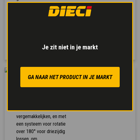
rijden en
bekrachtigde
bedrijfsrem
voor een
veilige en moduleerbare
remwerking waarbij
minder kracht op het
pedaal nodig is.
Je zit niet in je markt
GA NAAR HET PRODUCT IN JE MARKT
DRIEZIJDIG LOSSEN
De trommel is uitgerust
met een hefsysteem om
het lossen te
vergemakkelijken, en met
een systeem voor rotatie
over 180° voor driezijdig
lossen, om