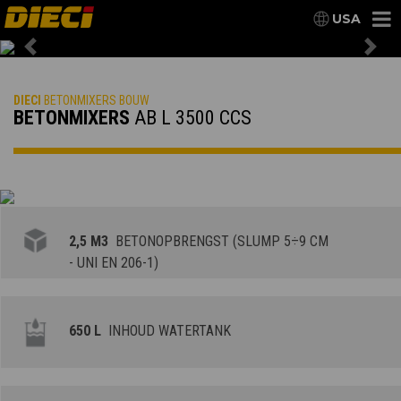
USA
Previous
Nex
DIECI
BETONMIXERS BOUW
BETONMIXERS
AB L 3500 CCS
2,5 M3
BETONOPBRENGST (SLUMP 5÷9 CM
- UNI EN 206-1)
650 L
INHOUD WATERTANK