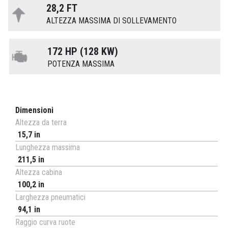
28,2 FT
ALTEZZA MASSIMA DI SOLLEVAMENTO
172 HP (128 KW)
POTENZA MASSIMA
Dimensioni
Altezza da terra
15,7 in
Lunghezza massima
211,5 in
Altezza cabina
100,2 in
Larghezza pneumatici
94,1 in
Raggio curva ruote