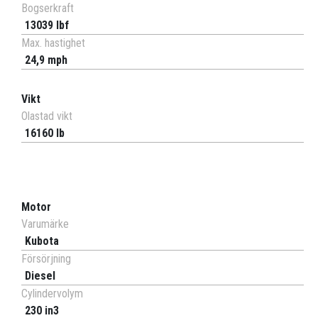
Bogserkraft
13039 lbf
Max. hastighet
24,9 mph
Vikt
Olastad vikt
16160 lb
Motor
Varumärke
Kubota
Försörjning
Diesel
Cylindervolym
230 in3