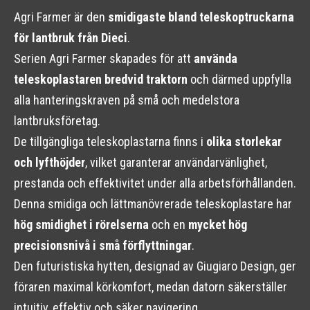
Agri Farmer är den
smidigaste bland teleskoptruckarna
för lantbruk från Dieci
.
Serien Agri Farmer skapades för att
använda
teleskoplastaren bredvid traktorn
och därmed uppfylla
alla hanteringskraven på små och medelstora
lantbruksföretag.
De tillgängliga teleskoplastarna finns i
olika storlekar
och lyfthöjder
, vilket garanterar användarvänlighet,
prestanda och effektivitet under alla arbetsförhållanden.
Denna smidiga och lättmanövrerade teleskoplastare har
hög smidighet i rörelserna
och en
mycket hög
precisionsnivå i små förflyttningar
.
Den futuristiska hytten, designad av Giugiaro Design, ger
föraren maximal körkomfort, medan datorn säkerställer
intuitiv, effektiv och säker navigering.