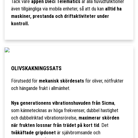
Tack vare
appen Dieci Telematics
är alla huvudfunktioner
även tillgängliga via mobila enheter, så att du kan
alltid ha
maskiner, prestanda och driftaktiviteter under
kontroll.
OLIVSKAKNINGSSATS
Förutsedd för
mekanisk skördesats
för oliver, nötfrukter
och hängande frukt i allmänhet.
Nya generationens vibrationshuvuden från Sicma
,
som kännetecknas av höga frekvenser, dubbel hastighet
och dubbelriktad vibrationsrörelse,
maximerar skörden
när frukten lossnar från trädet på kort tid
. Det
tvåkäftade gripdonet
är självbromsande och