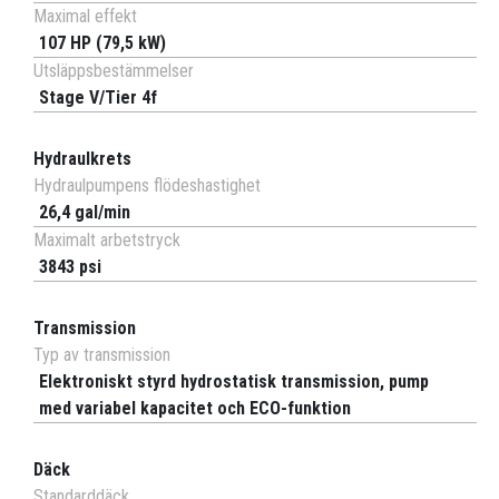
Maximal effekt
107 HP (79,5 kW)
Utsläppsbestämmelser
Stage V/Tier 4f
Hydraulkrets
Hydraulpumpens flödeshastighet
26,4 gal/min
Maximalt arbetstryck
3843 psi
Transmission
Typ av transmission
Elektroniskt styrd hydrostatisk transmission, pump
med variabel kapacitet och ECO-funktion
Däck
Standarddäck