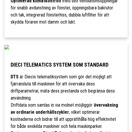
Optimerad klimatkontroll
med sex ventilationsöppningar
för snabb avdunstning av fönster, öppningsbara bakrutor
och tak, integrerad fönsterhiss, dubbla luftfilter för att
skydda föraren mot damm och lukt.
DIECI TELEMATICS SYSTEM SOM STANDARD
DTS
är Diecis telematiksystem som gör det möjligt att
fjärransluta till maskinen för att övervaka dess
driftparametrar, mäta dess prestanda och begränsa dess
användning.
Driftdata som samlas in via molnet möjliggör
övervakning
av ordinarie underhållscykler
, vilket optimerar
kostnaderna och bidrar till att upprätthålla hög effektivitet
för både enskilda maskiner och hela maskinparker.