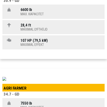
30.9 - GD
6600 lb
MAX. KAPACITET
28,4 ft
MAXIMAL LYFTHÖJD
107 HP (79,5 kW)
MAXIMAL EFFEKT
AGRI FARMER
34.7 - GD
7550 lb