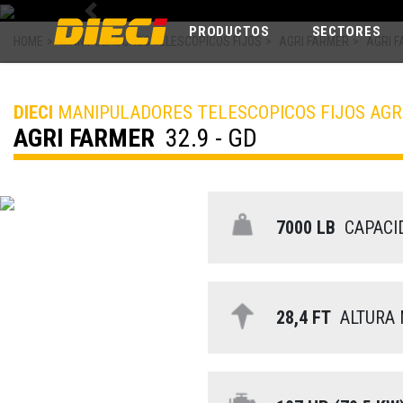
Previous
PRODUCTOS
SECTORES
HOME
>
MANIPULADORES TELESCOPICOS FIJOS
>
AGRI FARMER
>
AGRI F
DIECI
MANIPULADORES TELESCOPICOS FIJOS AGR
AGRI FARMER
32.9 - GD
7000 LB
CAPACI
28,4 FT
ALTURA 