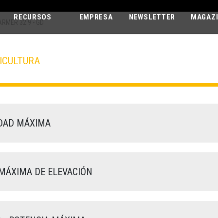
RECURSOS
EMPRESA
NEWSLETTER
MAGAZ
ARMER 32.9 - GD
ICULTURA
AGRI FARMER
32.9 - GD
DAD MÁXIMA
MÁXIMA DE ELEVACIÓN