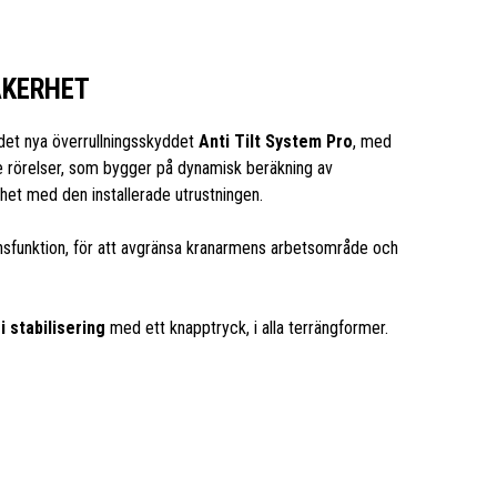
ÄKERHET
det nya överrullningsskyddet
Anti Tilt System Pro
, med
e rörelser, som bygger på dynamisk beräkning av
ghet med den installerade utrustningen.
änsfunktion, för att avgränsa kranarmens arbetsområde och
i stabilisering
med ett knapptryck, i alla terrängformer.