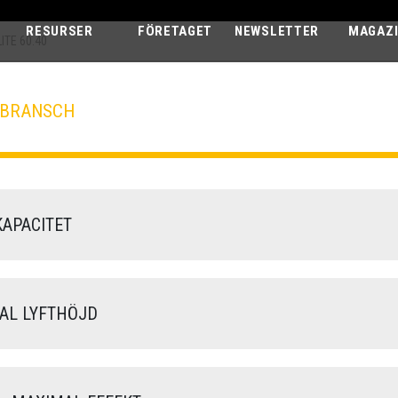
RESURSER
FÖRETAGET
NEWSLETTER
MAGAZ
ITE 60.40
SBRANSCH
PEGASUS ELIT
60.40
APACITET
L LYFTHÖJD