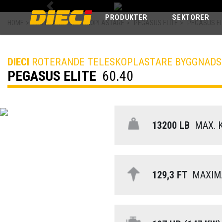
Previous
PRODUKTER
SEKTORER
HOME
>
ROTERANDE TELESKOPLASTARE
>
PEGASUS ELITE
>
PEGASUS EL
DIECI
ROTERANDE TELESKOPLASTARE BYGGNAD
PEGASUS ELITE
60.40
13200 LB
MAX. K
129,3 FT
MAXIMA