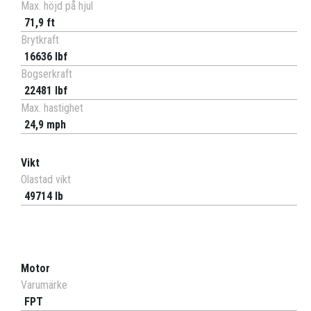
Max. höjd på hjul
71,9 ft
Brytkraft
16636 lbf
Bogserkraft
22481 lbf
Max. hastighet
24,9 mph
Vikt
Olastad vikt
49714 lb
Motor
Varumärke
FPT