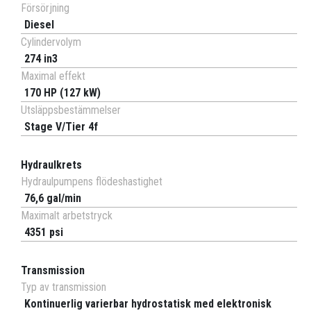
Försörjning
Diesel
Cylindervolym
274 in3
Maximal effekt
170 HP (127 kW)
Utsläppsbestämmelser
Stage V/Tier 4f
Hydraulkrets
Hydraulpumpens flödeshastighet
76,6 gal/min
Maximalt arbetstryck
4351 psi
Transmission
Typ av transmission
Kontinuerlig varierbar hydrostatisk med elektronisk