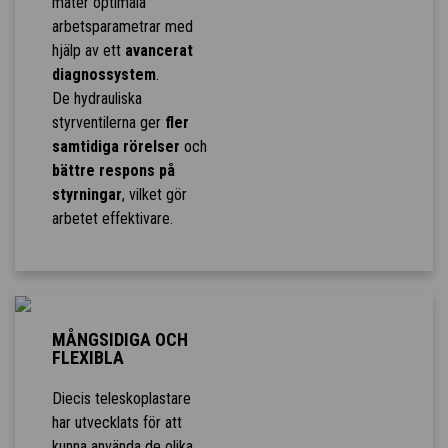
mäter optimala
arbetsparametrar med
hjälp av ett
avancerat
diagnossystem
.
De hydrauliska
styrventilerna ger
fler
samtidiga rörelser
och
bättre respons på
styrningar
, vilket gör
arbetet effektivare.
MÅNGSIDIGA OCH
FLEXIBLA
Diecis teleskoplastare
har utvecklats för att
kunna använda de olika