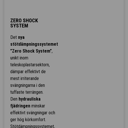
ZERO SHOCK
SYSTEM
Det
nya
stötdämpningssystemet
”Zero Shock System”
,
unikt inom
teleskoplastarsektorn,
dämpar effektivt de
mest irriterande
svängningarna i den
tuffaste terrängen.
Den
hydrauliska
fjädringen
minskar
effektivt svängningar och
ger hög körkomfort.
Stötdämpningssystemet,