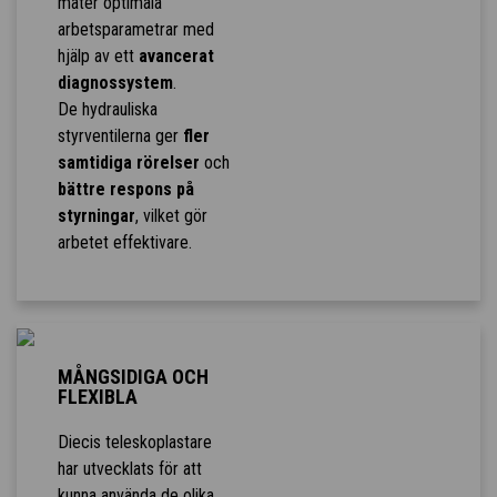
mäter optimala
arbetsparametrar med
hjälp av ett
avancerat
diagnossystem
.
De hydrauliska
styrventilerna ger
fler
samtidiga rörelser
och
bättre respons på
styrningar
, vilket gör
arbetet effektivare.
MÅNGSIDIGA OCH
FLEXIBLA
Diecis teleskoplastare
har utvecklats för att
kunna använda de olika