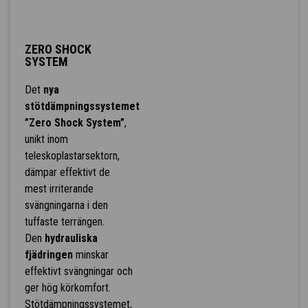
ZERO SHOCK
SYSTEM
Det
nya
stötdämpningssystemet
”Zero Shock System”
,
unikt inom
teleskoplastarsektorn,
dämpar effektivt de
mest irriterande
svängningarna i den
tuffaste terrängen.
Den
hydrauliska
fjädringen
minskar
effektivt svängningar och
ger hög körkomfort.
Stötdämpningssystemet,