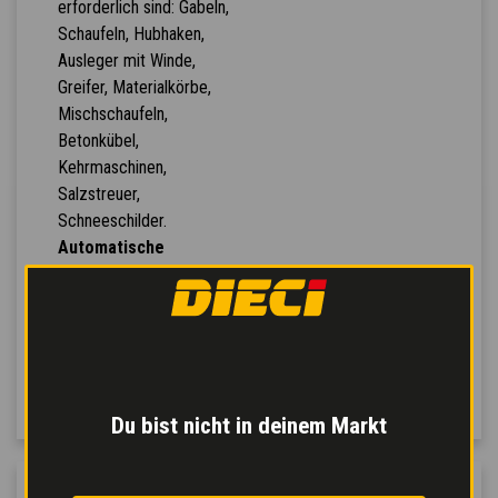
erforderlich sind: Gabeln,
Schaufeln, Hubhaken,
Ausleger mit Winde,
Greifer, Materialkörbe,
Mischschaufeln,
Betonkübel,
Kehrmaschinen,
Salzstreuer,
Schneeschilder.
Automatische
Geräteerkennung
: die
Maschine erkennt das
Anbaugerät und
konfiguriert sich
automatisch selbst.
Du bist nicht in deinem Markt