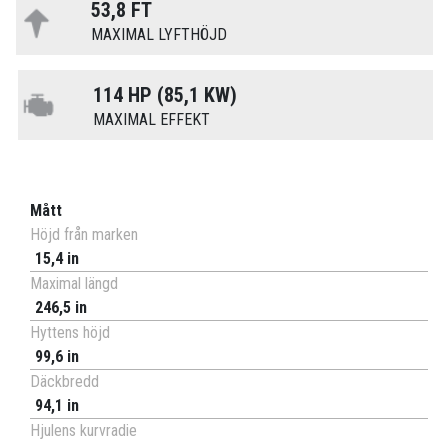
53,8 FT
MAXIMAL LYFTHÖJD
114 HP (85,1 KW)
MAXIMAL EFFEKT
Mått
Höjd från marken
15,4 in
Maximal längd
246,5 in
Hyttens höjd
99,6 in
Däckbredd
94,1 in
Hjulens kurvradie