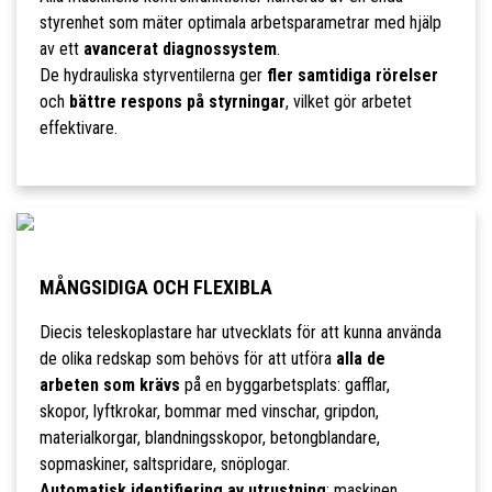
styrenhet som mäter optimala arbetsparametrar med hjälp
av ett
avancerat diagnossystem
.
De hydrauliska styrventilerna ger
fler samtidiga rörelser
och
bättre respons på styrningar
, vilket gör arbetet
effektivare.
MÅNGSIDIGA OCH FLEXIBLA
Diecis teleskoplastare har utvecklats för att kunna använda
de olika redskap som behövs för att utföra
alla de
arbeten som krävs
på en byggarbetsplats: gafflar,
skopor, lyftkrokar, bommar med vinschar, gripdon,
materialkorgar, blandningsskopor, betongblandare,
sopmaskiner, saltspridare, snöplogar.
Automatisk identifiering av utrustning
: maskinen