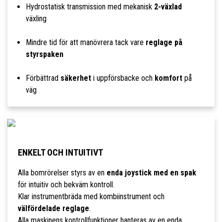
Hydrostatisk transmission med mekanisk
2-växlad
växling
Mindre tid för att manövrera tack vare
reglage på
styrspaken
Förbättrad
säkerhet
i uppförsbacke och
komfort
på
väg
ENKELT OCH INTUITIVT
Alla bomrörelser styrs av en
enda joystick med en spak
för intuitiv och bekväm kontroll.
Klar instrumentbräda med kombiinstrument och
välfördelade reglage
.
Alla maskinens kontrollfunktioner hanteras av en enda