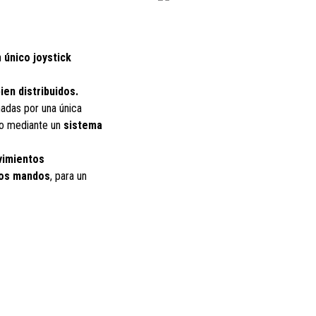
n
único joystick
en distribuidos.
nadas por una única
jo mediante un
sistema
vimientos
los mandos
, para un