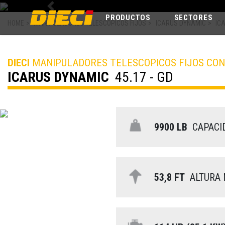
Previous
PRODUCTOS
SECTORES
HOME
>
MANIPULADORES TELESCOPICOS FIJOS
>
ICARUS DYNAMIC
>
IC
DIECI
MANIPULADORES TELESCOPICOS FIJOS CO
ICARUS DYNAMIC
45.17 - GD
9900 LB
CAPACI
53,8 FT
ALTURA 