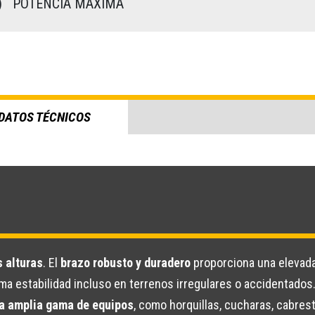
)
POTENCIA MÁXIMA
DATOS TÉCNICOS
s alturas
. El
brazo robusto y duradero
proporciona una elevada
ma estabilidad incluso en terrenos irregulares o accidentados
na amplia gama de equipos
, como horquillas, cucharas, cabres