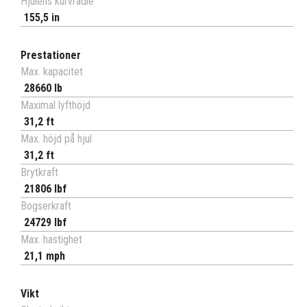
Hjulens kurvradie
155,5 in
Prestationer
Max. kapacitet
28660 lb
Maximal lyfthöjd
31,2 ft
Max. höjd på hjul
31,2 ft
Brytkraft
21806 lbf
Bogserkraft
24729 lbf
Max. hastighet
21,1 mph
Vikt