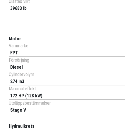
Olastad vikt
39683 lb
Motor
Varumärke
FPT
Försörjning
Diesel
Cylindervolym
274 in3
Maximal effekt
172 HP (128 kW)
Utsläppsbestämmelser
Stage V
Hydraulkrets