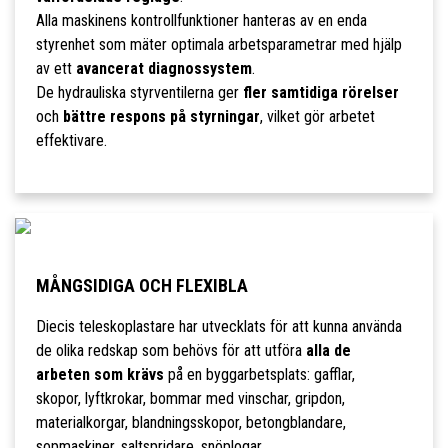
Alla maskinens kontrollfunktioner hanteras av en enda
styrenhet som mäter optimala arbetsparametrar med hjälp
av ett
avancerat diagnossystem
.
De hydrauliska styrventilerna ger
fler samtidiga rörelser
och
bättre respons på styrningar
, vilket gör arbetet
effektivare.
MÅNGSIDIGA OCH FLEXIBLA
Diecis teleskoplastare har utvecklats för att kunna använda
de olika redskap som behövs för att utföra
alla de
arbeten som krävs
på en byggarbetsplats: gafflar,
skopor, lyftkrokar, bommar med vinschar, gripdon,
materialkorgar, blandningsskopor, betongblandare,
sopmaskiner, saltspridare, snöplogar.