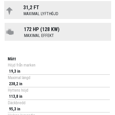
31,2 FT
MAXIMAL LYFTHÖJD
172 HP (128 KW)
MAXIMAL EFFEKT
Mått
Höjd från marken
19,3 in
Maximal längd
238,2 in
Hyttens höjd
113,8 in
Däckbredd
95,3 in